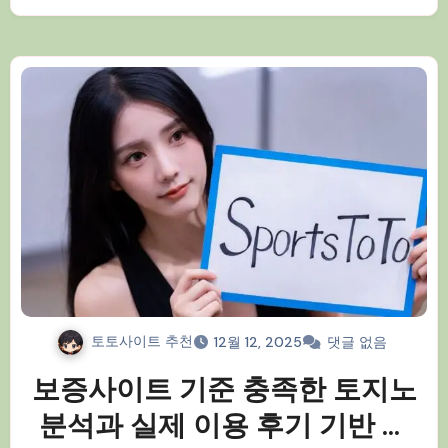
토토사이트 추천
12월 12, 2025
댓글 없음
보증사이트 기준 충족한 토지노
분석과 실제 이용 후기 기반 추