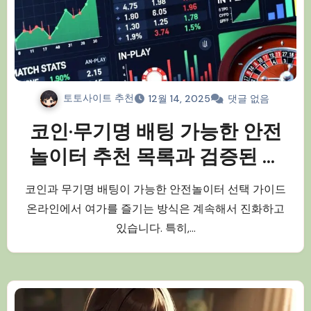
토토사이트 추천
12월 14, 2025
댓글 없음
코인·무기명 배팅 가능한 안전
놀이터 추천 목록과 검증된 안
전놀이터 확인법
코인과 무기명 배팅이 가능한 안전놀이터 선택 가이드
온라인에서 여가를 즐기는 방식은 계속해서 진화하고
있습니다. 특히,…