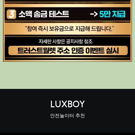
LUXBOY
안전놀이터 추천