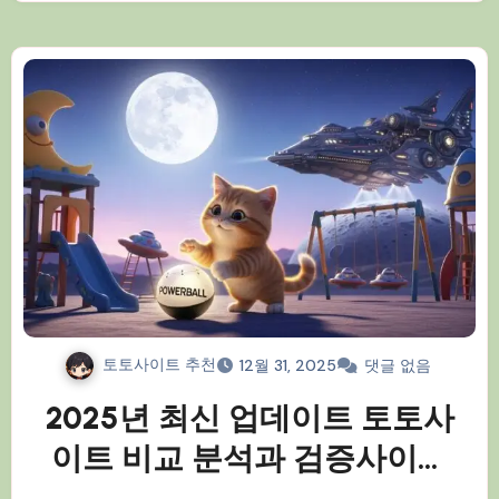
토토사이트 추천
12월 31, 2025
댓글 없음
2025년 최신 업데이트 토토사
이트 비교 분석과 검증사이트
선택 노하우 공개