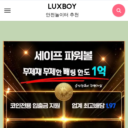
Skip
LUXBOY
to
안전놀이터 추천
content