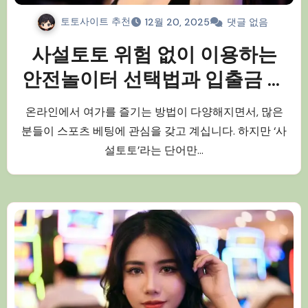
토토사이트 추천
12월 20, 2025
댓글 없음
사설토토 위험 없이 이용하는
안전놀이터 선택법과 입출금 빠
른 사이트 모음
온라인에서 여가를 즐기는 방법이 다양해지면서, 많은
분들이 스포츠 베팅에 관심을 갖고 계십니다. 하지만 ‘사
설토토’라는 단어만…