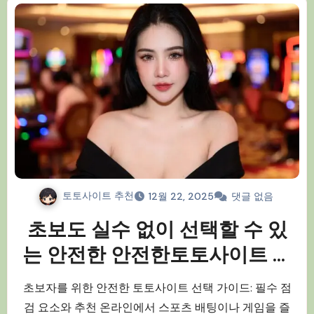
토토사이트 추천
12월 22, 2025
댓글 없음
초보도 실수 없이 선택할 수 있
는 안전한 안전한토토사이트 목
록과 필수 점검 요소
초보자를 위한 안전한 토토사이트 선택 가이드: 필수 점
검 요소와 추천 온라인에서 스포츠 배팅이나 게임을 즐