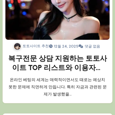
토토사이트 추천
12월 24, 2025
댓글 없음
복구전문 상담 지원하는 토토사
이트 TOP 리스트와 이용자가
꼭 알아야 할 체크포인트
온라인 베팅의 세계는 매력적이면서도 때로는 예상치
못한 문제에 직면하게 만듭니다. 특히 자금과 관련된 문
제가 발생했을…