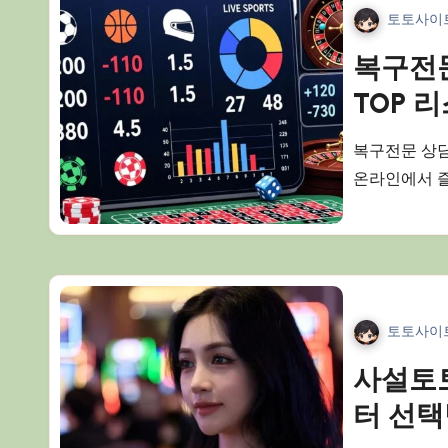
토토사이
복구전
TOP 
크포인
복구전문 상담 지원하는 메이저놀이터 TOP 리스트와 필수 체크포인트
온라인에서 즐
토토사이
사설토
터 선택