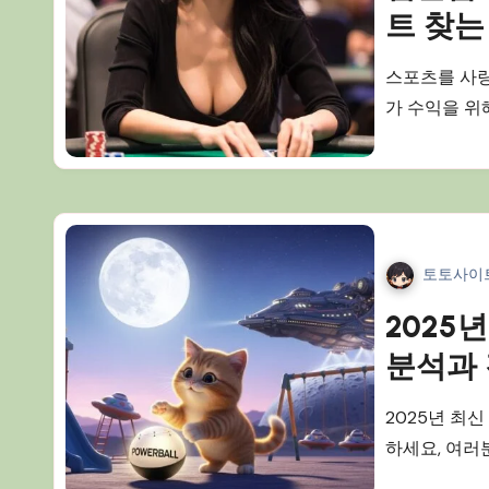
트 찾는
총정리
스포츠를 사랑하는 많은 분들이 경기의 재미를 더하기 위해, 때로는 추
가 수익을 위
토토사이
2025
분석과 
2025년 최신 토토사이트 비교 분석과 검증사이트 선택의 모든 것 안녕
하세요, 여러분