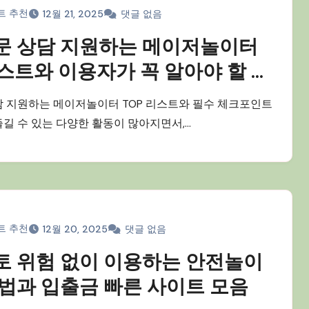
트 추천
12월 21, 2025
댓글 없음
문 상담 지원하는 메이저놀이터
리스트와 이용자가 꼭 알아야 할 체
트
길 수 있는 다양한 활동이 많아지면서,…
트 추천
12월 20, 2025
댓글 없음
토 위험 없이 이용하는 안전놀이
법과 입출금 빠른 사이트 모음