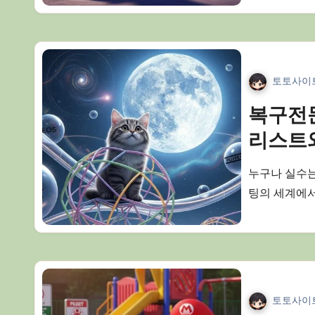
토토사이
복구전문
리스트와
인트
누구나 실수는 하기 마련입니다. 특히 빠른 판단이 요구되는 스포츠 베
팅의 세계에서
토토사이