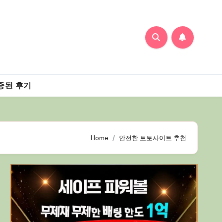
증된 후기
Home
안전한 토토사이트 추천