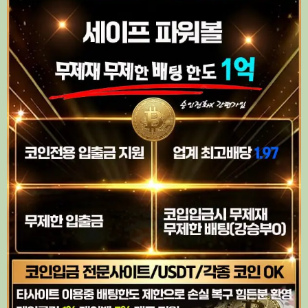
지
매
김