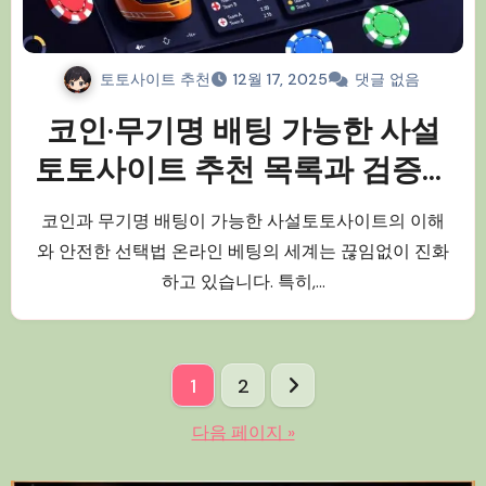
토토사이트 추천
12월 17, 2025
댓글 없음
코인·무기명 배팅 가능한 사설
토토사이트 추천 목록과 검증된
안전놀이터 확인법
코인과 무기명 배팅이 가능한 사설토토사이트의 이해
와 안전한 선택법 온라인 베팅의 세계는 끊임없이 진화
하고 있습니다. 특히,…
글
1
2
페
다음 페이지 »
이