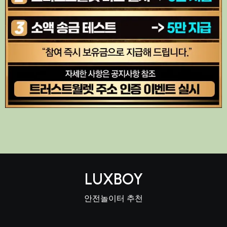
LUXBOY
안전놀이터 추천