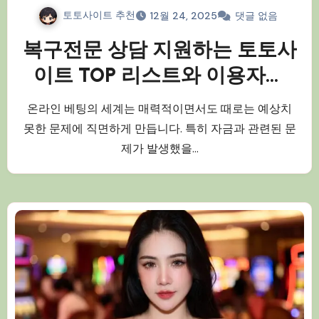
토토사이트 추천
12월 24, 2025
댓글 없음
복구전문 상담 지원하는 토토사
이트 TOP 리스트와 이용자가
꼭 알아야 할 체크포인트
온라인 베팅의 세계는 매력적이면서도 때로는 예상치
못한 문제에 직면하게 만듭니다. 특히 자금과 관련된 문
제가 발생했을…