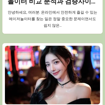
놀이터 비교 분석과 검증사이트
선택 노하우 공개
안녕하세요, 여러분. 온라인에서 안전하게 즐길 수 있는
메이저놀이터를 찾는 일은 정말 중요한 문제이면서도
쉽지 않은…